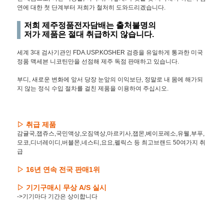
연에 대한 첫 단계부터 저희가 철처히 도와드리겠습니다.
저희 제주정품전자담배는 출처불명의
저가 제품은 절대 취급하지 않습니다.
세계 3대 검사기관인 FDA.USP.KOSHER 검증을 유일하게 통과한 미국
정품 맥세븐 니코틴만을 선점해 제주 독점 판매하고 있습니다.
부디, 새로운 변화에 앞서 당장 눈앞의 이익보단, 정말로 내 몸에 해가되
지 않는 정식 수입 절차를 걸친 제품을 이용하여 주십시오.
▷ 취급 제품
감귤국,잽쥬스,국민액상,오짐액상,마르키사,잽몬,베이포레소,유웰,부푸,
모코,디너레이디,버블몬,네스티,요요,펠릭스 등 최고브랜드 50여가지 취
급
▷ 16년 연속 전국 판매1위
▷ 기기구매시 무상 A/S 실시
->기기마다 기간은 상이합니다